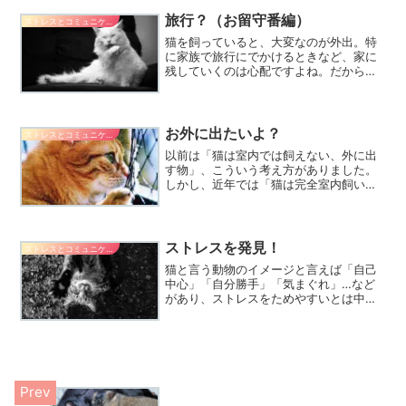
旅行？（お留守番編）
ストレスとコミュニケーション
猫を飼っていると、大変なのが外出。特
に家族で旅行にでかけるときなど、家に
残していくのは心配ですよね。だから、
我が家ではいつでも一緒なのですが・・
そうもいかない場合・・どうしたらいい
んでしょう。
お外に出たいよ？
ストレスとコミュニケーション
以前は「猫は室内では飼えない、外に出
す物」、こういう考え方がありました。
しかし、近年では「猫は完全室内飼い」
が基本となっています。これは猫の習性
が理解されてきた為です。
ストレスを発見！
ストレスとコミュニケーション
猫と言う動物のイメージと言えば「自己
中心」「自分勝手」「気まぐれ」…など
があり、ストレスをためやすいとは中々
想像付きにくい方もいらっしゃるようで
す。