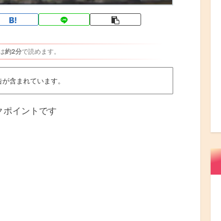
は
約2分
で読めます。
告が含まれています。
クポイントです