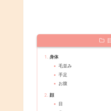
身体
毛並み
手足
お腹
顔
目