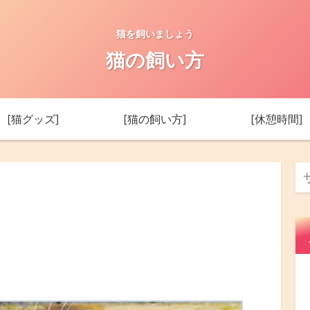
猫を飼いましょう
猫の飼い方
[猫グッズ]
[猫の飼い方]
[休憩時間]